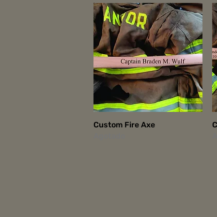
Vista rápida
Custom Fire Axe
C
Agotado
A