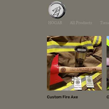
HOGAR
All Products
Tien
Vista rápida
Custom Fire Axe
C
Agotado
A