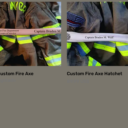
Vista rápida
Vista rápida
ustom Fire Axe
Custom Fire Axe Hatchet
gotado
Precio
89,99 US$