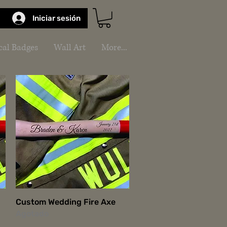
Iniciar sesión
al Badges
Wall Art
More...
Vista rápida
Custom Wedding Fire Axe
Agotado