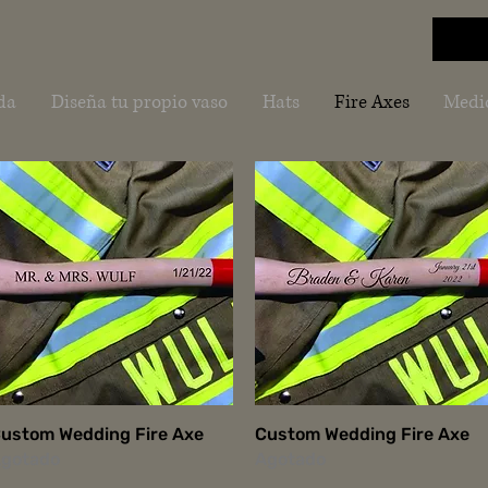
da
Diseña tu propio vaso
Hats
Fire Axes
Medic
Vista rápida
Vista rápida
ustom Wedding Fire Axe
Custom Wedding Fire Axe
gotado
Agotado