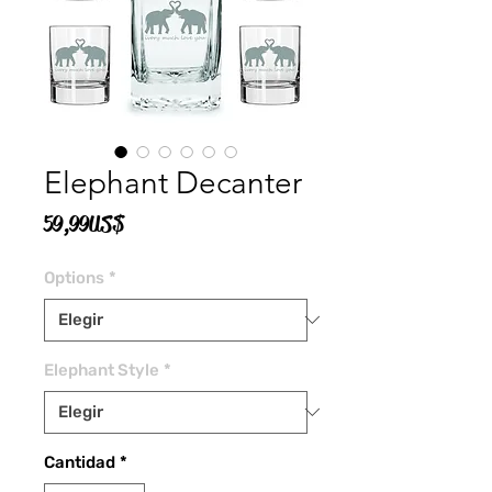
Elephant Decanter
Precio
59,99 US$
Options
*
Elephant Style
*
Cantidad
*